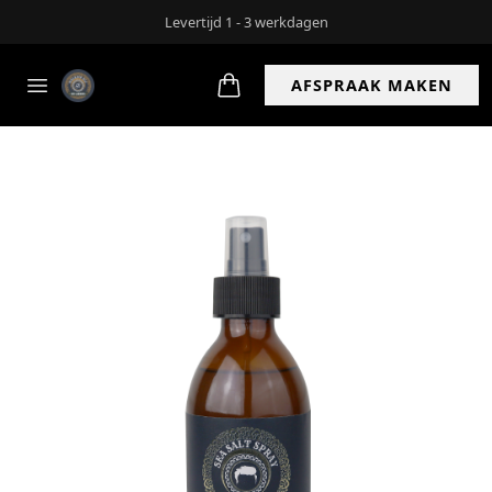
Gratis verzending bij bestellingen over de €45 (m.u.v cadeaukaarten en
bonnen)
AFSPRAAK MAKEN