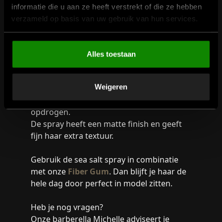
informatie die u aan ze heeft verstrekt of die ze hebben
Het gebruik
verzameld op basis van uw gebruik van hun services.
Alles toestaan
De sea salt spray van De Loods breng je
aan op handdoek droog haar. Gebruik
Weigeren
vervolgens de föhn als je meer volume wil
creëren. Of laat je haar natuurlijk
opdrogen.
De spray heeft een matte finish en geeft
fijn haar extra textuur.
Gebruik de sea salt spray in combinatie
met onze
Fiber Gum
. Dan blijft je haar de
hele dag door perfect in model zitten.
Heb je nog vragen?
Onze barberella Michelle adviseert je