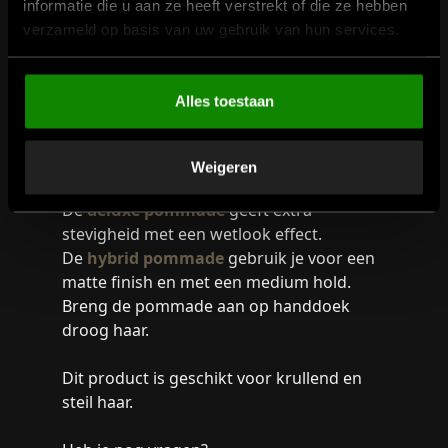
informatie die u aan ze heeft verstrekt of die ze hebben
verzameld op basis van uw gebruik van hun services.
Het gebruik
Alles toestaan
De Loods pommade is beschikbaar in
Weigeren
twee varianten: Deluxe en Hybrid.
De
deluxe pommade
geeft extra
stevigheid met een wetlook effect.
De
hybrid pommade
gebruik je voor een
matte finish en met een medium hold.
Breng de pommade aan op handdoek
droog haar.
Dit product is geschikt voor krullend en
steil haar.