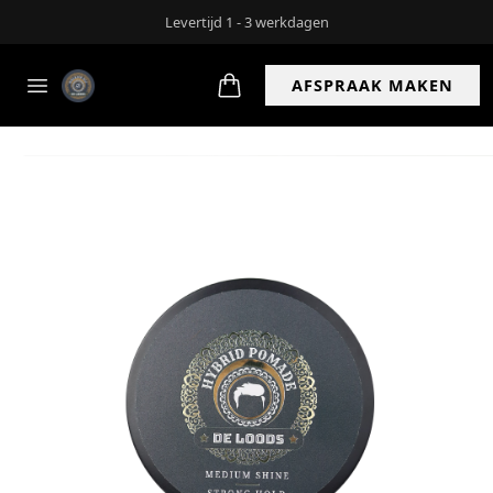
Gratis verzending bij bestellingen over de €45 (m.u.v cadeaukaarten en
bonnen)
AFSPRAAK MAKEN