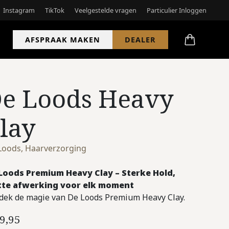
Instagram
TikTok
Veelgestelde vragen
Particulier Inloggen
AFSPRAAK MAKEN
DEALER
e Loods Heavy
lay
Loods
,
Haarverzorging
Loods Premium Heavy Clay – Sterke Hold,
te afwerking voor elk moment
dek de magie van De Loods Premium Heavy Clay.
9,95