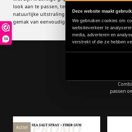
look aan te passen, telkens opnieuw, zonder spore
Deze website maakt gebruik
natuurlijke uitstraling terwijl je vertrouwt op De
We gebruiken cookies om cont
gemak van eenvoudig herstylen.
websiteverkeer te analyseren
media, adverteren en analys
10
verstrekt of die ze hebben v
Combin
passen om
Actie!