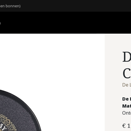
n en bonnen)
m
D
C
De 
De 
Mat
Ont
€
1