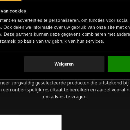
n achter te laten. Geniet van de
 van cookies
 Loods voor langdurige hold en het
ent en advertenties te personaliseren, om functies voor social
. Ook delen we informatie over uw gebruik van onze site met on
e. Deze partners kunnen deze gegevens combineren met andere i
erzameld op basis van uw gebruik van hun services.
Weigeren
GERELATEERDE PRODUCTEN
eer zorgvuldig geselecteerde producten die uitstekend bij
 een onberispelijk resultaat te bereiken en aarzel vooral n
om advies te vragen.