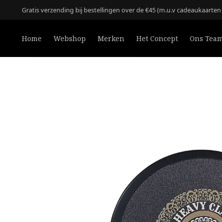
Gratis verzending bij bestellingen over de €45 (m.u.v cadeaukaarte
Home
Webshop
Merken
Het Concept
Ons Tea