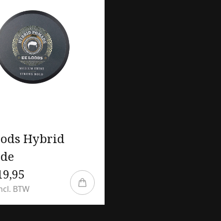
oods Hybrid
de
19,95
incl. BTW