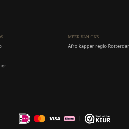
DS
MEER VAN ONS
p
Afro kapper regio Rotterd
ner
|