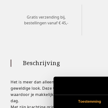
Gratis verzending bij,
bestellingen vanaf € 45,-
Beschrijving
Het is meer dan alleen een stylingsproduct - het
geweldige look. Deze waterbasis formule biedt ee
waardoor je makkelijk en zonder gedoe je haar ku
dag.
Toestemming
Met zijn krachtige grip en flexibele controle geeft