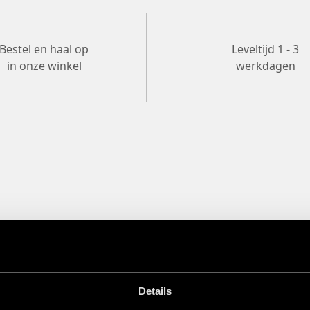
Bestel en haal op
Leveltijd 1 - 3
in onze winkel
werkdagen
 is jouw geheime wapen voor een
n sterke hold en een matte afwerking,
nt stylen en restylen gedurende de
Details
 deze Heavy Clay je de vrijheid om je