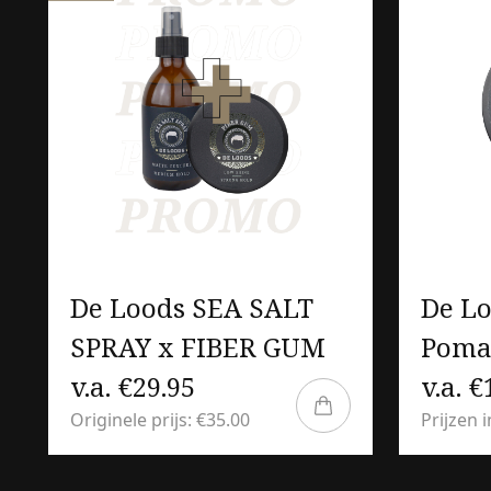
De Loods SEA SALT
De L
SPRAY x FIBER GUM
Poma
v.a. €29.95
v.a. €
Originele prijs: €35.00
Prijzen 