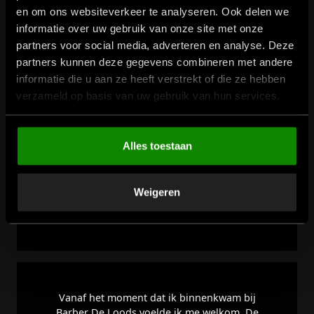
en om ons websiteverkeer te analyseren. Ook delen we
Om onze diensten te blijven verbeteren horen we graag uw mening.
informatie over uw gebruik van onze site met onze
Enkele klanten zijn reeds voorgegaan. Dit is wat zij over ons zeggen.
partners voor social media, adverteren en analyse. Deze
partners kunnen deze gegevens combineren met andere
informatie die u aan ze heeft verstrekt of die ze hebben
verzameld op basis van uw gebruik van hun services.
Heb een soort “abonnement” voor Italian
Steam Shaving bij Michelle. Leuke, altijd
vrolijke en vakkundige dame. NB. Dit “moet” ik
Alles toestaan
zeggen: Neem geen enkel risico, volgende
week gaat ze weer met het scheermes langs
mijn keel😉😎 en/of krijg ik een extra koude
Weigeren
handdoek op mijn gezicht🫣
Eric
Vanaf het moment dat ik binnenkwam bij
Barber De Loods voelde ik me welkom. De