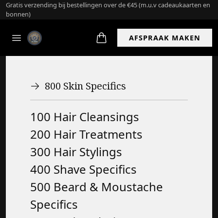
Gratis verzending bij bestellingen over de €45 (m.u.v cadeaukaarten en
bonnen)
AFSPRAAK MAKEN
800 Skin Specifics
100 Hair Cleansings
200 Hair Treatments
300 Hair Stylings
400 Shave Specifics
500 Beard & Moustache
Specifics