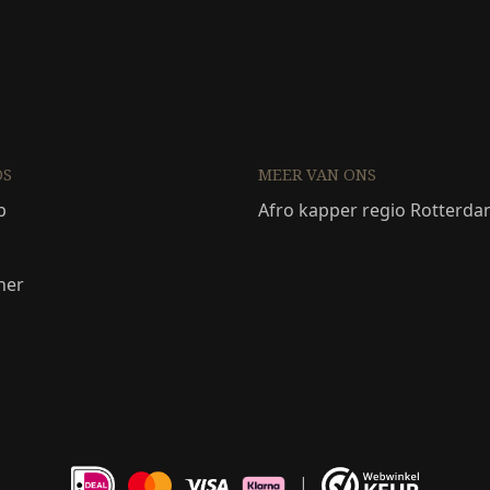
DS
MEER VAN ONS
p
Afro kapper regio Rotterd
ner
|