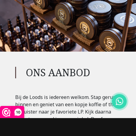
ONS AANBOD
Bij de Loods is iedereen welkom. Stap gerust
binnen en geniet van een kopje koffie of thee
en luister naar je favoriete LP. Kijk daarna
10
gerust even rond in onze winkel. De sfeer van
de Loods haalt u gemakkelijk in huis, want
alles is te koop: van de stoelen en lampen tot