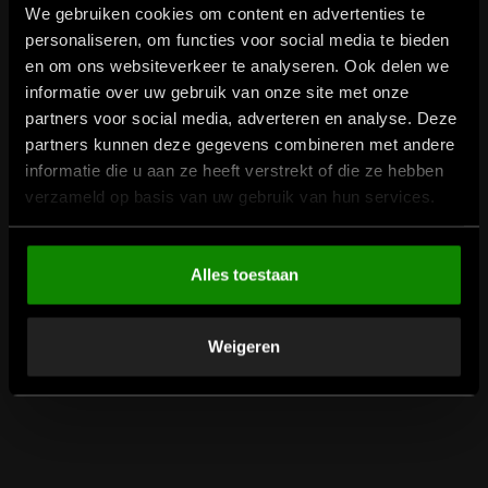
We gebruiken cookies om content en advertenties te
Het gebruik
personaliseren, om functies voor social media te bieden
en om ons websiteverkeer te analyseren. Ook delen we
informatie over uw gebruik van onze site met onze
partners voor social media, adverteren en analyse. Deze
Met deze handzame baardborstel van De
partners kunnen deze gegevens combineren met andere
Loods breng je jouw baard makkelijk in
informatie die u aan ze heeft verstrekt of die ze hebben
model en verwijder je alle losse haren.
verzameld op basis van uw gebruik van hun services.
De borstel is geschikt voor de lange en de
korte baard.
Voor het beste resultaat gebruik je de
Alles toestaan
borstel met onze
Baardolie
.
Heb je nog vragen?
Weigeren
Onze barbier Joris adviseert je graag.