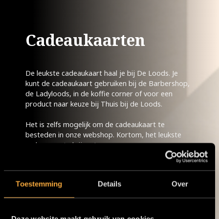
Cadeaukaarten
De leukste cadeaukaart haal je bij De Loods. Je
kunt de cadeaukaart gebruiken bij de Barbershop,
de Ladyloods, in de koffie corner of voor een
product naar keuze bij Thuis bij de Loods.
Het is zelfs mogelijk om de cadeaukaart te
besteden in onze webshop. Kortom, het leukste
cadeau om te krijgen!
Toestemming
Details
Over
Deze website maakt gebruik van cookies