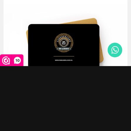
10
Cadeaubon vanaf €10
v.a. €10,00