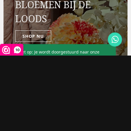
BLOEMEN BIJ DE
LOODS
SHOP NU
10
Let op: Je wordt doorgestuurd naar onze
partner.