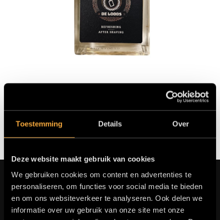
De Loods Aftershave
Toestemming
Details
Over
v.a. €24,95
Prijzen incl. BTW
Deze website maakt gebruik van cookies
We gebruiken cookies om content en advertenties te
personaliseren, om functies voor social media te bieden
en om ons websiteverkeer te analyseren. Ook delen we
informatie over uw gebruik van onze site met onze
SERVICE