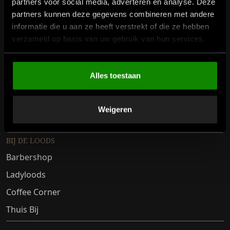
partners voor social media, adverteren en analyse. Deze
Cadeaukaart
partners kunnen deze gegevens combineren met andere
informatie die u aan ze heeft verstrekt of die ze hebben
Vacatures
verzameld op basis van uw gebruik van hun services.
Retourneren
Veelgestelde vragen
Alles toestaan
Contact
Privacy Policy
Weigeren
Klachtenregeling
BIJ DE LOODS
Barbershop
Ladyloods
Coffee Corner
Thuis Bij